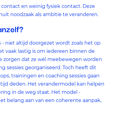
s
 contact en weinig fysiek contact. Deze
uit noodzaak als ambitie te veranderen.
t
anzelf?
- niet altijd doorgezet wordt zoals het op
het vaak lastig is om iedereen binnen de
 te zorgen dat ze wél meebewegen worden
ng sessies georganiseerd. Toch heeft dit
hops, trainingen en coaching sessies gaan
tijd deden. Het verandermodel kan helpen
ring in de weg staat. Het model -
 het belang aan van een coherente aanpak,