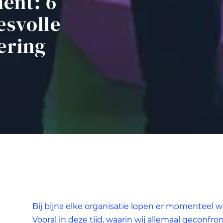
ent: 6
esvolle
ering
Zeer beperkt
Mininmaal nodig om content te kunnen tonen.
Beperkt
Voor website statistieken: om het gebruik van de excap websi
te analyseren. We kunnen bijvoorbeeld op basis van
bezoekersstromen achterhalen welke pagina’s populair zijn e
welke onderdelen in de website aangepast moeten worden.
Standaard
Bij bijna elke organisatie lopen er momenteel 
Voor marketing doeleinden: om na te gaan of wij de juiste
doelgroep bereiken en hiermee onze advertenties het
Vooral in deze tijd, waarin wij allemaal geconf