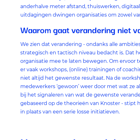
gewenste resultaat opleveren. We kunnen op basis van cookie
anderhalve meter afstand, thuiswerken, digitaal
nagaan in hoeverre de advertenties relevant waren voor onze
uitdagingen dwingen organisaties om zowel van
websitebezoekers. Daarnaast kunnen we rekening houden me
Waarom gaat verandering niet v
welke advertenties u van ons te zien krijgt, om te voorkomen
dat u steeds dezelfde advertentie ziet.
We zien dat verandering - ondanks alle ambities 
strategisch en tactisch niveau bedacht is. Dat 
organisatie mee te laten bewegen. Om ervoor
er vaak workshops, (online) trainingen of coachi
niet altijd het gewenste resultaat. Na de works
medewerkers ‘gewoon’ weer door met wat ze al
bij het signaleren van wat de gewenste verande
gebaseerd op de theorieën van Knoster - stipt
in plaats van een serie losse initiatieven.