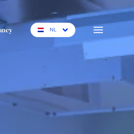
ancy
NL