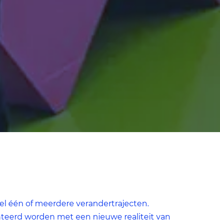
te
n
wel één of meerdere verandertrajecten.
ronteerd worden met een nieuwe realiteit van