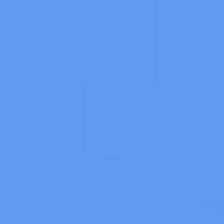
advertenties u van ons te zien krijgt, om te
voorkomen dat u steeds dezelfde advertentie
ziet.