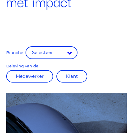
met impact
Branche
Beleving van de
Medewerker
Klant