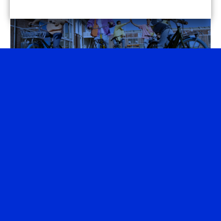
De klantbeleving
van 50
Europese vestigingen
SWAPFIETS