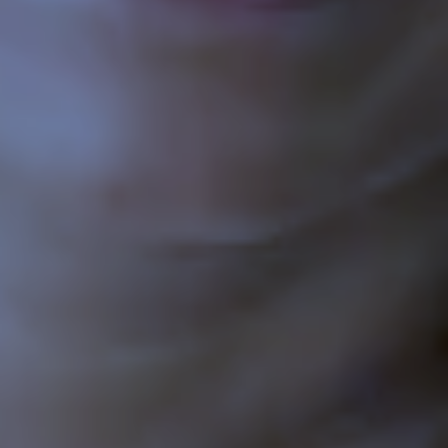
Zeer beperkt
Mininmaal nodig om content te kunnen tonen.
Beperkt
Voor website statistieken: om het gebruik van de
excap website te analyseren. We kunnen
bijvoorbeeld op basis van bezoekersstromen
achterhalen welke pagina’s populair zijn en
welke onderdelen in de website aangepast
moeten worden.
Standaard
Voor marketing doeleinden: om na te gaan of
wij de juiste doelgroep bereiken en hiermee
onze advertenties het gewenste resultaat
opleveren. We kunnen op basis van cookies
nagaan in hoeverre de advertenties relevant
waren voor onze websitebezoekers. Daarnaast
kunnen we rekening houden met welke