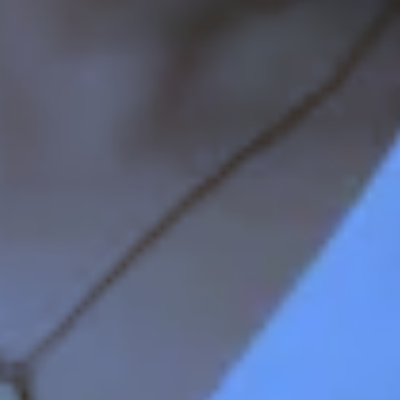
advertenties u van ons te zien krijgt, om te
voorkomen dat u steeds dezelfde advertentie
ziet.