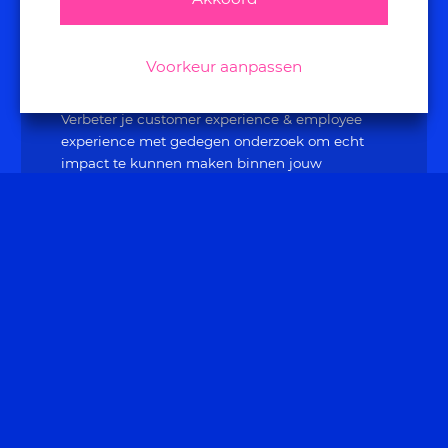
research
Voorkeur aanpassen
Verbeter je customer experience & employee
experience met gedegen onderzoek om echt
impact te kunnen maken binnen jouw
organisatie.
consultancy
Realiseer blijvende verbetering van
klantbeleving en medewerkersbeleving door
middel van coaching en advies.