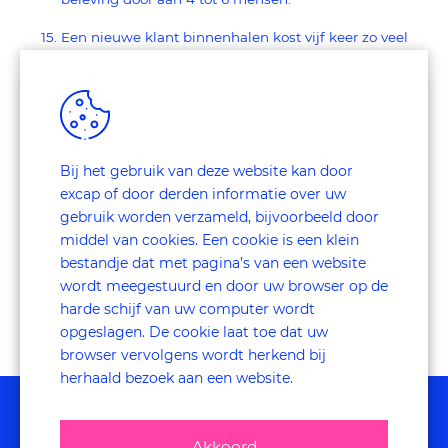
Een nieuwe klant binnenhalen kost vijf keer zo veel
als het behouden van een bestaande klant.
Geconcludeerd kan worden dat een positieve klantbeleving
van grote waarde is voor elke onderneming. Het zorgt voor
een hogere retentie, gratis reclame door positieve Word-of-
Bij het gebruik van deze website kan door
Mouth, een hogere omzet door vergrote cross en up-selling
de
en als laatste voor meer werkplezier! Excap meet graag
excap of door derden informatie over uw
klantbeleving
van uw klanten.
gebruik worden verzameld, bijvoorbeeld door
middel van cookies. Een cookie is een klein
bestandje dat met pagina’s van een website
wordt meegestuurd en door uw browser op de
harde schijf van uw computer wordt
opgeslagen. De cookie laat toe dat uw
browser vervolgens wordt herkend bij
herhaald bezoek aan een website.
Akkoord