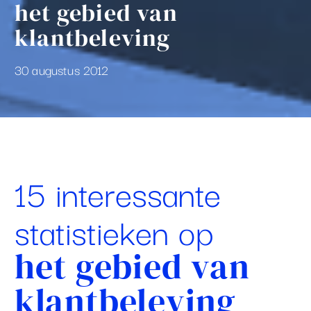
het gebied van
klantbeleving
30 augustus 2012
15 interessante
statistieken op
het gebied van
klantbeleving