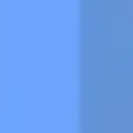
Zeer beperkt
Mininmaal nodig om content te kunnen tonen.
Beperkt
Voor website statistieken: om het gebruik van de
excap website te analyseren. We kunnen
bijvoorbeeld op basis van bezoekersstromen
achterhalen welke pagina’s populair zijn en
welke onderdelen in de website aangepast
moeten worden.
Standaard
Voor marketing doeleinden: om na te gaan of
wij de juiste doelgroep bereiken en hiermee
onze advertenties het gewenste resultaat
opleveren. We kunnen op basis van cookies
nagaan in hoeverre de advertenties relevant
waren voor onze websitebezoekers. Daarnaast
kunnen we rekening houden met welke