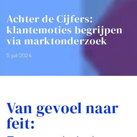
Achter de Cijfers:
klantemoties begrijpen
via marktonderzoek
5 juli 2024
Van gevoel naar
feit: