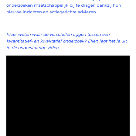
onderzoeken maatschappelijk bij te dragen dankzij hun
nieuwe inzichten en actiegerichte adviezen.
Meer weten waar de verschillen liggen tussen een
kwantitatief- en kwalitatief onderzoek? Ellen legt het je uit
in de onderstaande video: