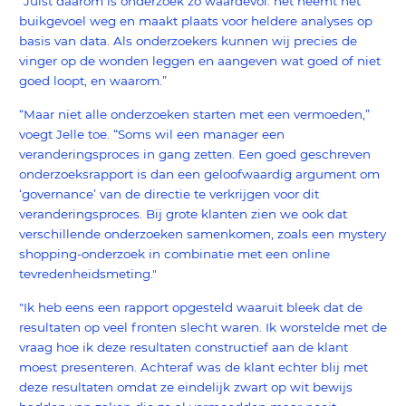
“Juist daarom is onderzoek zo waardevol: het neemt het
buikgevoel weg en maakt plaats voor heldere analyses op
basis van data. Als onderzoekers kunnen wij precies de
vinger op de wonden leggen en aangeven wat goed of niet
goed loopt, en waarom.”
“Maar niet alle onderzoeken starten met een vermoeden,”
voegt Jelle toe. “Soms wil een manager een
veranderingsproces in gang zetten. Een goed geschreven
onderzoeksrapport is dan een geloofwaardig argument om
‘governance’ van de directie te verkrijgen voor dit
veranderingsproces. Bij grote klanten zien we ook dat
verschillende onderzoeken samenkomen, zoals een mystery
shopping-onderzoek in combinatie met een online
tevredenheidsmeting."
"Ik heb eens een rapport opgesteld waaruit bleek dat de
resultaten op veel fronten slecht waren. Ik worstelde met de
vraag hoe ik deze resultaten constructief aan de klant
moest presenteren. Achteraf was de klant echter blij met
deze resultaten omdat ze eindelijk zwart op wit bewijs