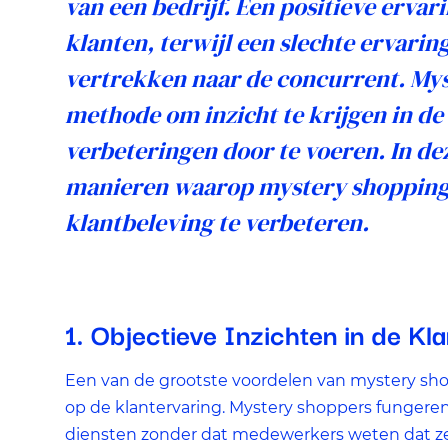
van een bedrijf. Een positieve ervari
gewenste resultaat opleveren. We kunnen op basis van cookie
klanten, terwijl een slechte ervari
nagaan in hoeverre de advertenties relevant waren voor onze
websitebezoekers. Daarnaast kunnen we rekening houden me
vertrekken naar de concurrent. Mys
welke advertenties u van ons te zien krijgt, om te voorkomen
dat u steeds dezelfde advertentie ziet.
methode om inzicht te krijgen in de
verbeteringen door te voeren. In de
manieren waarop mystery shopping
klantbeleving te verbeteren.
1. Objectieve Inzichten in de Kl
Een van de grootste voordelen van mystery shop
op de klantervaring. Mystery shoppers fungere
diensten zonder dat medewerkers weten dat ze