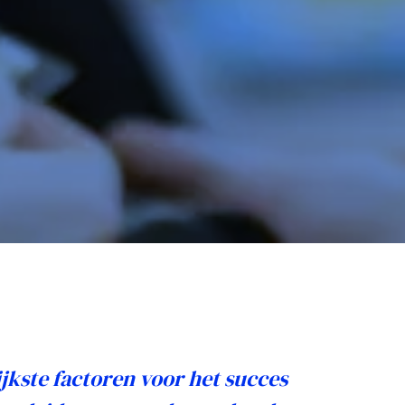
te
n
jkste factoren voor het succes