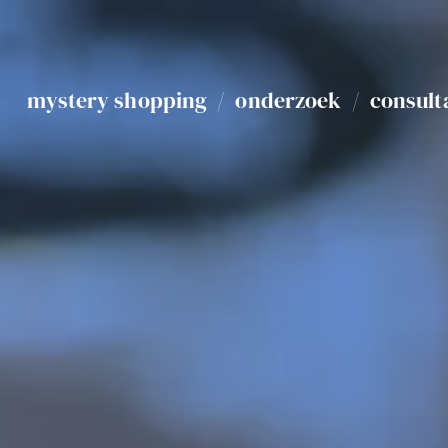
mystery shopping
/
onderzoek
/
consult