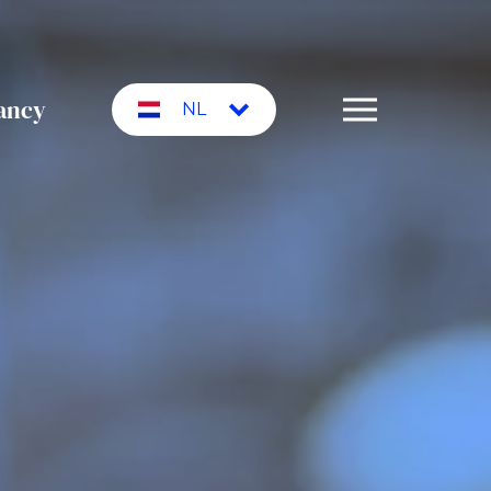
ancy
NL