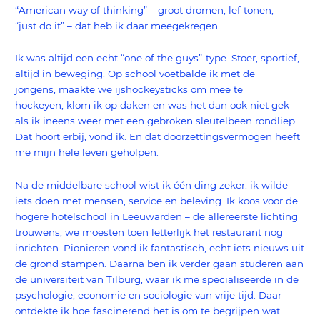
“American way of thinking” – groot dromen, lef tonen,
“just do it” – dat heb ik daar meegekregen.
Ik was altijd een echt “one of the guys”-type. Stoer, sportief,
altijd in beweging. Op school voetbalde ik met de
jongens, maakte we ijshockeysticks om mee te
hockeyen, klom ik op daken en was het dan ook niet gek
als ik ineens weer met een gebroken sleutelbeen rondliep.
Dat hoort erbij, vond ik. En dat doorzettingsvermogen heeft
me mijn hele leven geholpen.
Na de middelbare school wist ik één ding zeker: ik wilde
iets doen met mensen, service en beleving. Ik koos voor de
hogere hotelschool in Leeuwarden – de allereerste lichting
trouwens, we moesten toen letterlijk het restaurant nog
inrichten. Pionieren vond ik fantastisch, echt iets nieuws uit
de grond stampen. Daarna ben ik verder gaan studeren aan
de universiteit van Tilburg, waar ik me specialiseerde in de
psychologie, economie en sociologie van vrije tijd. Daar
ontdekte ik hoe fascinerend het is om te begrijpen wat