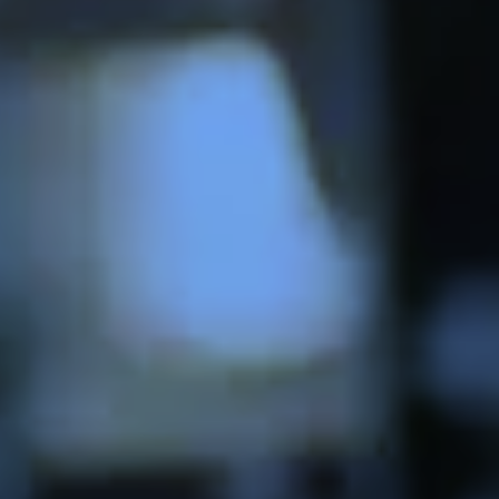
Zeer beperkt
Mininmaal nodig om content te kunnen tonen.
Beperkt
Voor website statistieken: om het gebruik van de
excap website te analyseren. We kunnen
bijvoorbeeld op basis van bezoekersstromen
achterhalen welke pagina’s populair zijn en
welke onderdelen in de website aangepast
moeten worden.
Standaard
Voor marketing doeleinden: om na te gaan of
wij de juiste doelgroep bereiken en hiermee
onze advertenties het gewenste resultaat
opleveren. We kunnen op basis van cookies
nagaan in hoeverre de advertenties relevant
waren voor onze websitebezoekers. Daarnaast
kunnen we rekening houden met welke