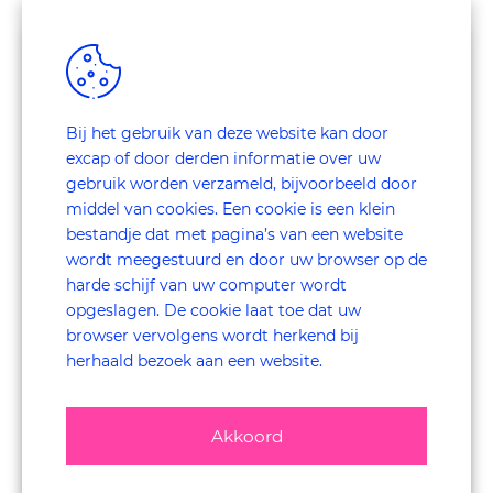
Wat ik het leukste vind, is de variatie. De ene keer stap ik
een autodealer binnen, de andere keer een beddenwinkel
of een drogisterij. Alles draait om klantbeleving – en ik
geniet ervan om te observeren hoe medewerkers reageren,
hoe ze contact maken en hoe ze met een klant omgaan.
Bij het gebruik van deze website kan door
excap of door derden informatie over uw
Ik vind vooral de opdrachten met een feedbackgesprek
gebruik worden verzameld, bijvoorbeeld door
geweldig. Dan kun je meteen uitleggen wat goed ging en
middel van cookies. Een cookie is een klein
wat beter kan. Dat levert vaak hele waardevolle gesprekken
bestandje dat met pagina’s van een website
op. Je merkt dan dat mensen oprecht blij zijn met eerlijke,
wordt meegestuurd en door uw browser op de
concrete feedback. En dat geeft mij ook voldoening.
harde schijf van uw computer wordt
opgeslagen. De cookie laat toe dat uw
Is er iets wat echt is bijgebleven tijdens
browser vervolgens wordt herkend bij
het mystery shoppen?
herhaald bezoek aan een website.
Er zijn zoveel leuke momenten geweest, maar één blijft me
bij. Ik deed ooit een bezoek bij een dealer, en tijdens het
Akkoord
feedbackgesprek bleek dat de “grote baas” zelf kwam
aanschuiven – iemand die ik nog kende uit