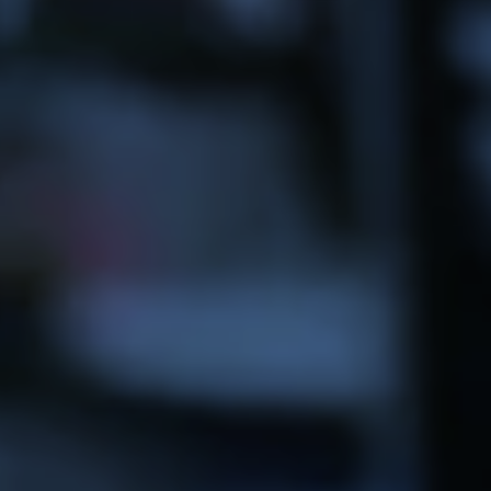
advertenties u van ons te zien krijgt, om te
voorkomen dat u steeds dezelfde advertentie
ziet.