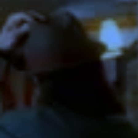
Zeer beperkt
Mininmaal nodig om content te kunnen tonen.
Beperkt
Voor website statistieken: om het gebruik van de
excap website te analyseren. We kunnen
bijvoorbeeld op basis van bezoekersstromen
achterhalen welke pagina’s populair zijn en
welke onderdelen in de website aangepast
moeten worden.
Standaard
Voor marketing doeleinden: om na te gaan of
wij de juiste doelgroep bereiken en hiermee
onze advertenties het gewenste resultaat
opleveren. We kunnen op basis van cookies
nagaan in hoeverre de advertenties relevant
waren voor onze websitebezoekers. Daarnaast
kunnen we rekening houden met welke