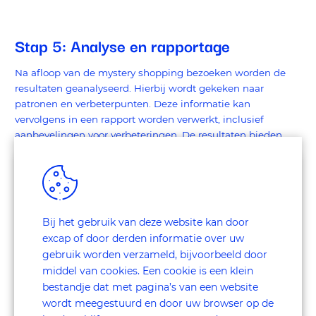
Stap 5: Analyse en rapportage
Na afloop van de mystery shopping bezoeken worden de
resultaten geanalyseerd. Hierbij wordt gekeken naar
patronen en verbeterpunten. Deze informatie kan
vervolgens in een rapport worden verwerkt, inclusief
aanbevelingen voor verbeteringen. De resultaten bieden
vaak een startpunt voor interne trainingen en aanpassingen
in de klantstrategie.
Benieuwd wat de analyse en rapportage Swiss Sense
opbracht?
Bij het gebruik van deze website kan door
Bij Swiss Sense leidde de analyses van excap tot directe
excap of door derden informatie over uw
aanpassingen. Een van de verbeteringen was het
gebruik worden verzameld, bijvoorbeeld door
aanbieden van een kop koffie bij binnenkomst in plaats van
middel van cookies. Een cookie is een klein
tijdens het verkoopgesprek, wat de klantbeleving
bestandje dat met pagina’s van een website
significant verbeterde.
wordt meegestuurd en door uw browser op de