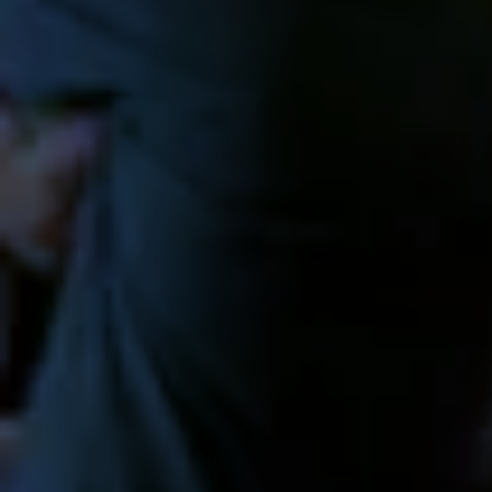
advertenties u van ons te zien krijgt, om te
voorkomen dat u steeds dezelfde advertentie
ziet.