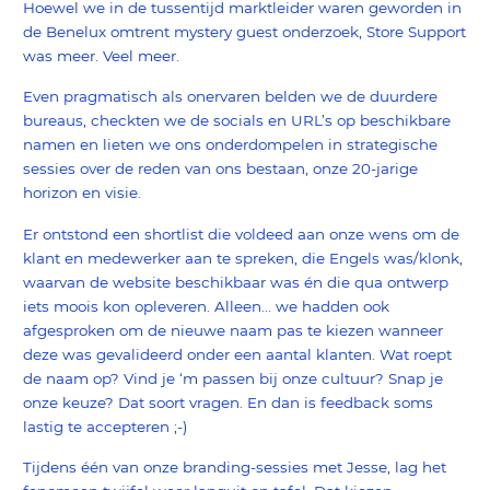
Hoewel we in de tussentijd marktleider waren geworden in
de Benelux omtrent mystery guest onderzoek, Store Support
was meer. Veel meer.
Even pragmatisch als onervaren belden we de duurdere
bureaus, checkten we de socials en URL’s op beschikbare
namen en lieten we ons onderdompelen in strategische
sessies over de reden van ons bestaan, onze 20-jarige
horizon en visie.
Er ontstond een shortlist die voldeed aan onze wens om de
klant en medewerker aan te spreken, die Engels was/klonk,
waarvan de website beschikbaar was én die qua ontwerp
iets moois kon opleveren. Alleen... we hadden ook
afgesproken om de nieuwe naam pas te kiezen wanneer
deze was gevalideerd onder een aantal klanten. Wat roept
de naam op? Vind je ‘m passen bij onze cultuur? Snap je
onze keuze? Dat soort vragen. En dan is feedback soms
lastig te accepteren ;-)
Tijdens één van onze branding-sessies met Jesse, lag het