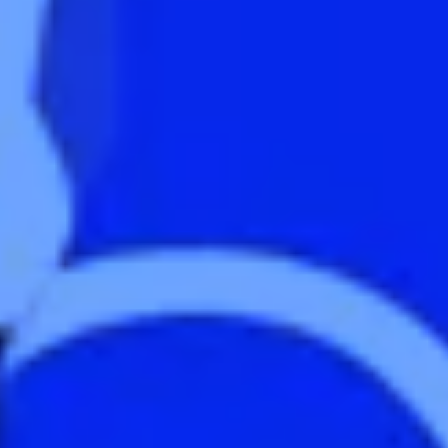
Zeer beperkt
Mininmaal nodig om content te kunnen tonen.
Beperkt
Voor website statistieken: om het gebruik van de
excap website te analyseren. We kunnen
bijvoorbeeld op basis van bezoekersstromen
achterhalen welke pagina’s populair zijn en
welke onderdelen in de website aangepast
moeten worden.
Standaard
Voor marketing doeleinden: om na te gaan of
wij de juiste doelgroep bereiken en hiermee
onze advertenties het gewenste resultaat
opleveren. We kunnen op basis van cookies
nagaan in hoeverre de advertenties relevant
waren voor onze websitebezoekers. Daarnaast
kunnen we rekening houden met welke