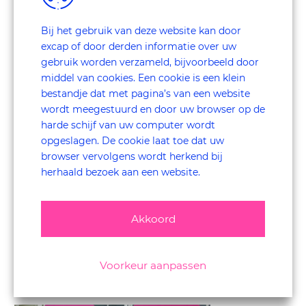
Betrek klanten –
Deformatie is er altijd
Bij het gebruik van deze website kan door
Je denkt zelf het beste te weten wat goed is, zowel voor jou
excap of door derden informatie over uw
Echter, de perceptie die jij hebt,
als de buitenwereld.
heeft
gebruik worden verzameld, bijvoorbeeld door
niemand anders. Ga daar maar van uit. Of het nu gaat om je
middel van cookies. Een cookie is een klein
huidige naam of nieuwe naam: jouw beeld is anders dan
bestandje dat met pagina’s van een website
die van je klanten.
wordt meegestuurd en door uw browser op de
Naam versus merk - De naam zelf hoeft niets te betekenen
harde schijf van uw computer wordt
opgeslagen. De cookie laat toe dat uw
Wist jij dat shampoo merk Andrélon de afkorting is van
browser vervolgens wordt herkend bij
André en Lonneke? Weet jij waar ING voor staat? En heeft
herhaald bezoek aan een website.
de naam Adidas iets te maken met sport? Mijn punt is: een
naam kies je, een merk laad je. Dat gold en geldt ook voor
excap. Als je het verhaal van onze ExperienceCapture
Akkoord
methodiek niet kende, dan was onze naam een
verzameling van 5 letters geweest. Niet meer, niet minder.
Overigens, of mensen nou “eks-kap”, “iks-kep” en “ex-kep”
Voorkeur aanpassen
zeggen, het is allemaal goed.