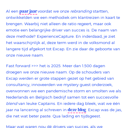
paar jaar
Al een
voordat we onze
rebranding
startten,
ontwikkelden we een methodiek om klantreizen in kaart te
brengen. Waarbij niet alleen de ratio regeert, maar ook
emotie een belangrijke driver van succes is. De naam van
deze methode? ExperienceCapture. En inderdaad, je ziet
het waarschijnlijk al, deze term werd in de volksmond al
langere tijd afgekort tot Excap. En zie daar de geboorte van
onze nieuwe naam.
Fast forward >>> het is 2025. Meer dan 1.500 dagen
droegen we onze nieuwe naam. Op de schouders van
Excap werden er grote stappen gezet op het gebied van
consultancy, innoveerden we mystery guest onderzoek,
overwonnen we een pandemische storm en smolten we als
Nederlands en Belgisch bedrijf samen tot een succesvolle
blend
van leuke Captains. En iedere dag bleek, wat we één
deze blog
jaar na lancering al schreven in
: Excap was de jas,
die net wat beter paste. Qua lading en tijdsgeest.
Maar wat waren nou dé drivers van succes, als we