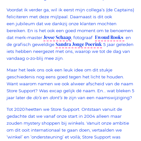
Voordat ik verder ga, wil ik eerst mijn collega’s (de Captains)
feliciteren met deze mijlpaal. Daarnaast is dit ook
een jubileum dat we dankzij onze klanten mochten
bereiken. En is het ook een goed moment om te benoemen
Jesse Schaap
Ewoud Rooks
dat merk-master
, fotograaf
en
Sandra Jonge Poerink
de grafisch geweldige
5 jaar geleden
iets hebben neergezet met ons, waarop we tot de dag van
vandaag o-zo-blij mee zijn.
Maar het leek ons ook een leuk idee om dit stukje
geschiedenis nog eens goed tegen het licht te houden.
Want waarom namen we ook alweer afscheid van de naam
Store Support? Was excap gelijk dé naam. En... wat bleken 5
jaar later de
do’s
en
dont’s t
e zijn van een naamswijziging?
Tot 2020
heetten we Store Support. Ontstaan vanuit de
gedachte dat we vanaf onze start in 2004 alleen maar
zouden mystery shoppen bij winkels. Vanuit onze ambitie
om dit ooit internationaal te gaan doen, vertaalden we
‘winkel’ en ‘ondersteuning’ et voilà; Store Support was