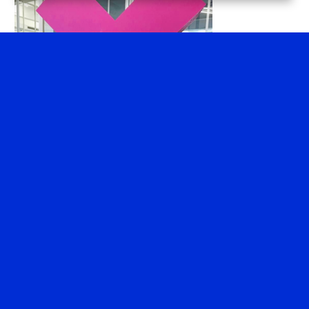
Het roze x-je
De ‘x’ in excap is vaak roze afgebeeld. Waarom? Paar
redenen. Maar vooral omdat we wisten dat mensen moeite
zouden hebben de naam te onthouden en/of goed uit te
spreken. Daarom wilden we nog iets, nog een trigger ter
herkenning. Daarom stelden we: Als mensen ‘excap’ niet
kunnen onthouden, dan moeten ze vooral zeggen: “Die club