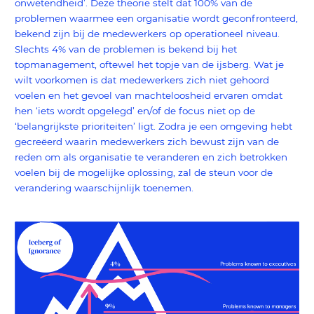
onwetendheid’. Deze theorie stelt dat 100% van de
problemen waarmee een organisatie wordt geconfronteerd,
bekend zijn bij de medewerkers op operationeel niveau.
Slechts 4% van de problemen is bekend bij het
topmanagement, oftewel het topje van de ijsberg. Wat je
wilt voorkomen is dat medewerkers zich niet gehoord
voelen en het gevoel van machteloosheid ervaren omdat
hen ‘iets wordt opgelegd’ en/of de focus niet op de
‘belangrijkste prioriteiten’ ligt. Zodra je een omgeving hebt
gecreëerd waarin medewerkers zich bewust zijn van de
reden om als organisatie te veranderen en zich betrokken
voelen bij de mogelijke oplossing, zal de steun voor de
verandering waarschijnlijk toenemen.