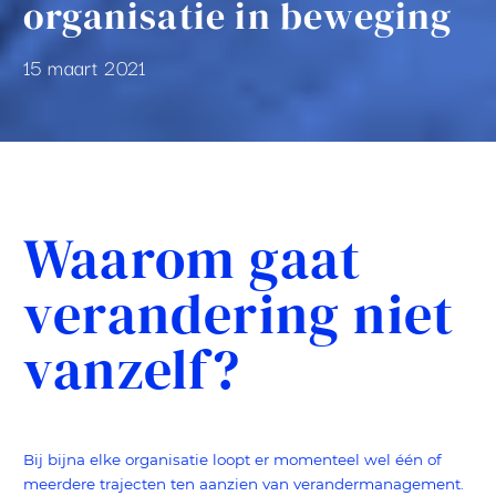
organisatie in beweging
15 maart 2021
Waarom gaat
verandering niet
vanzelf?
Bij bijna elke organisatie loopt er momenteel wel één of
meerdere trajecten ten aanzien van verandermanagement.