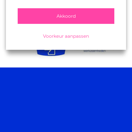
Akkoord
Voorkeur aanpassen
Een plan naleven is vervolgens de verantwoordelijkheid van
de hele organisatie. Heldere interne communicatie is hierin
onmisbaar. Om de interne communicatie vloeiend te
houden is een stuk discipline nodig. Als het druk wordt,
schiet de interne communicatie er vaak bij in. Een manier
om de communicatie levend te houden is om per afdeling
duidelijk te maken met welke hoofdthema’s je bezig bent
en uit welke stappen deze bestaan. Door iteratief te werken