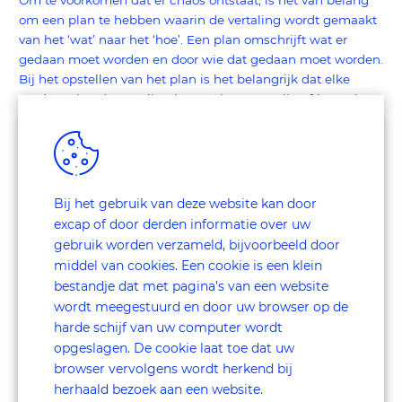
Om te voorkomen dat er chaos ontstaat, is het van belang
om een plan te hebben waarin de vertaling wordt gemaakt
van het ‘wat’ naar het ‘hoe’. Een plan omschrijft wat er
gedaan moet worden en door wie dat gedaan moet worden.
Bij het opstellen van het plan is het belangrijk dat elke
medewerker de vertaling kan maken naar zijn of haar eigen
werkzaamheden. Waar zijn zij verantwoordelijk voor en
welke werkzaamheden moeten zij uitvoeren? Wat is hun rol
in dit plan? In een trechtervorm loopt het plan dan van een
brede doelstelling, naar de hele concrete en ‘kleine’
stappen.
Bij het gebruik van deze website kan door
excap of door derden informatie over uw
gebruik worden verzameld, bijvoorbeeld door
middel van cookies. Een cookie is een klein
bestandje dat met pagina’s van een website
wordt meegestuurd en door uw browser op de
harde schijf van uw computer wordt
opgeslagen. De cookie laat toe dat uw
browser vervolgens wordt herkend bij
herhaald bezoek aan een website.