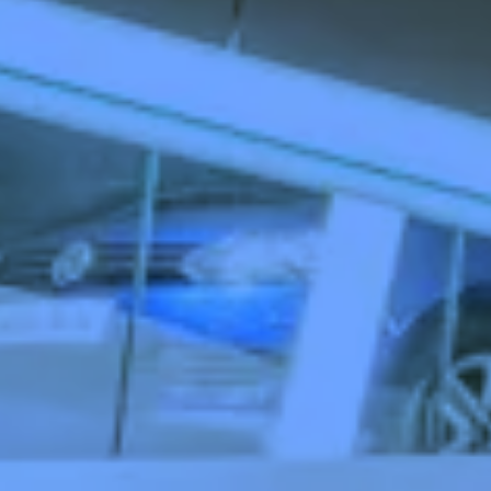
Zeer beperkt
Mininmaal nodig om content te kunnen tonen.
Beperkt
Voor website statistieken: om het gebruik van de
excap website te analyseren. We kunnen
bijvoorbeeld op basis van bezoekersstromen
achterhalen welke pagina’s populair zijn en
welke onderdelen in de website aangepast
moeten worden.
Standaard
Voor marketing doeleinden: om na te gaan of
wij de juiste doelgroep bereiken en hiermee
onze advertenties het gewenste resultaat
opleveren. We kunnen op basis van cookies
nagaan in hoeverre de advertenties relevant
waren voor onze websitebezoekers. Daarnaast
kunnen we rekening houden met welke