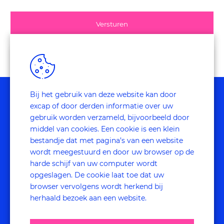
Bij het gebruik van deze website kan door
excap of door derden informatie over uw
gebruik worden verzameld, bijvoorbeeld door
middel van cookies. Een cookie is een klein
research
bestandje dat met pagina’s van een website
wordt meegestuurd en door uw browser op de
harde schijf van uw computer wordt
Verbeter je customer experience & employee
opgeslagen. De cookie laat toe dat uw
experience met gedegen onderzoek om echt
browser vervolgens wordt herkend bij
impact te kunnen maken binnen jouw
herhaald bezoek aan een website.
organisatie.