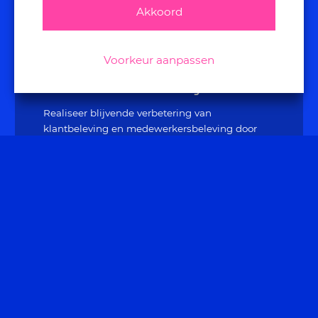
Akkoord
Voorkeur aanpassen
consultancy
Realiseer blijvende verbetering van
klantbeleving en medewerkersbeleving door
middel van coaching en advies.
FAQ