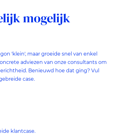
lijk mogelijk
te
n 'klein', maar groeide snel van enkel
n
concrete adviezen van onze consultants om
gerichtheid. Benieuwd hoe dat ging? Vul
tgebreide case.
s
t
ide klantcase.