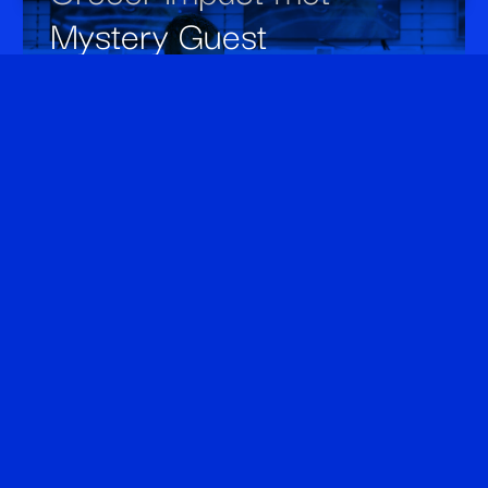
Mystery Guest
Onderzoek
research
Verbeter je customer experience & employee