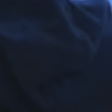
Zeer beperkt
Mininmaal nodig om content te kunnen tonen.
Beperkt
Voor website statistieken: om het gebruik van de
excap website te analyseren. We kunnen
bijvoorbeeld op basis van bezoekersstromen
achterhalen welke pagina’s populair zijn en
welke onderdelen in de website aangepast
moeten worden.
Standaard
Voor marketing doeleinden: om na te gaan of
wij de juiste doelgroep bereiken en hiermee
onze advertenties het gewenste resultaat
opleveren. We kunnen op basis van cookies
nagaan in hoeverre de advertenties relevant
waren voor onze websitebezoekers. Daarnaast
kunnen we rekening houden met welke