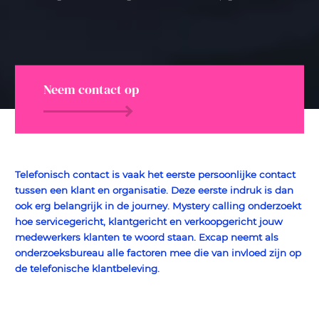
Neem contact op
Telefonisch contact is vaak het eerste persoonlijke contact
tussen een klant en organisatie. Deze eerste indruk is dan
ook erg belangrijk in de journey. Mystery calling onderzoekt
hoe servicegericht, klantgericht en verkoopgericht jouw
medewerkers klanten te woord staan. Excap neemt als
onderzoeksbureau alle factoren mee die van invloed zijn op
de telefonische klantbeleving.