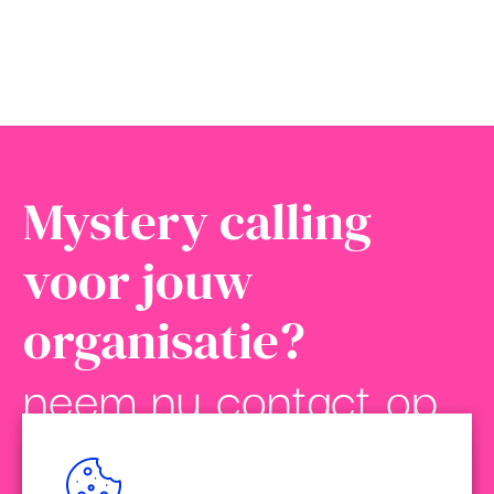
Mystery calling
voor jouw
organisatie?
neem nu contact op