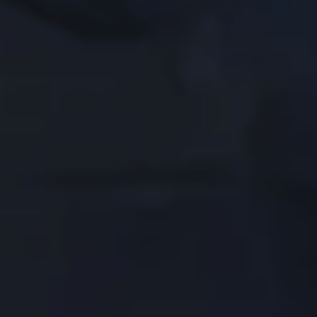
advertenties u van ons te zien krijgt, om te
voorkomen dat u steeds dezelfde advertentie
ziet.