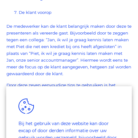
De klant voorop
De medewerker kan de klant belangrijk maken door deze te
presenteren als vereerde gast. Bijvoorbeeld door te zeggen
tegen een collega: “Jan, ik wil je graag kennis laten maken
met Piet die net een krediet bij ons heeft afgesloten” in
plaats van “Piet, ik wil je graag kennis laten maken met
Jan, onze senior accountmanager”. Hiermee wordt eens te
meer de focus op de klant aangegeven, hetgeen zal worden
gewaardeerd door de klant.
Door deze zeven eenvoudige tips te gebruiken is het
klantbeleving
mogelijk de
te verbeteren. Excap meet
dagelijks de klantbeleving binnen Finance & Insurance
mystery shopping
branche door
in te zetten en onderschrijft
het effect van deze tips. Enkele cases van mystery shopping
Finance & Insurance
in de
branche vindt u hier.
Bij het gebruik van deze website kan door
excap of door derden informatie over uw
gebruik worden verzameld, bijvoorbeeld door