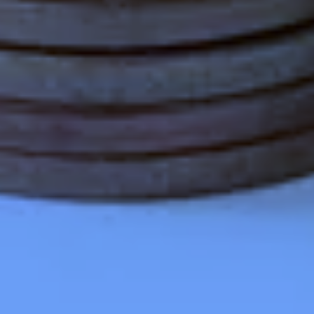
advertenties u van ons te zien krijgt, om te
voorkomen dat u steeds dezelfde advertentie
ziet.