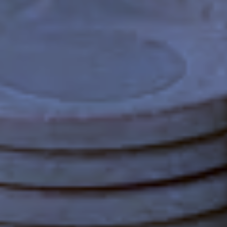
Zeer beperkt
Mininmaal nodig om content te kunnen tonen.
Beperkt
Voor website statistieken: om het gebruik van de
excap website te analyseren. We kunnen
bijvoorbeeld op basis van bezoekersstromen
achterhalen welke pagina’s populair zijn en
welke onderdelen in de website aangepast
moeten worden.
Standaard
Voor marketing doeleinden: om na te gaan of
wij de juiste doelgroep bereiken en hiermee
onze advertenties het gewenste resultaat
opleveren. We kunnen op basis van cookies
nagaan in hoeverre de advertenties relevant
waren voor onze websitebezoekers. Daarnaast
kunnen we rekening houden met welke