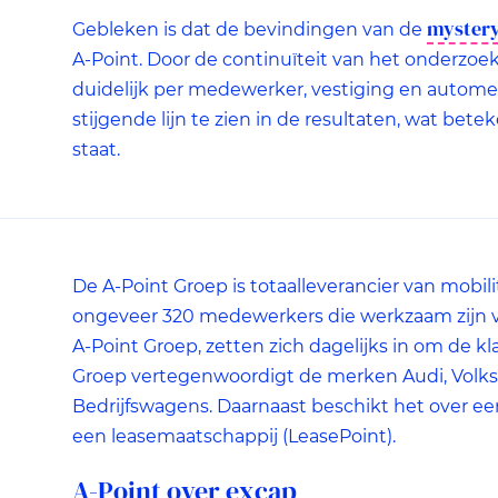
welke advertenties u van ons te zien krijgt, om te voorkomen
mystery
Gebleken is dat de bevindingen van de
dat u steeds dezelfde advertentie ziet.
A-Point. Door de continuïteit van het onderzo
duidelijk per medewerker, vestiging en automer
stijgende lijn te zien in de resultaten, wat bet
staat.
De A-Point Groep is totaalleverancier van mobi
ongeveer 320 medewerkers die werkzaam zijn v
A-Point Groep, zetten zich dagelijks in om de k
Groep vertegenwoordigt de merken Audi, Volk
Bedrijfswagens. Daarnaast beschikt het over een
een leasemaatschappij (LeasePoint).
A-Point over excap