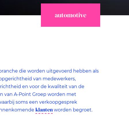
automotive
te
n
branche die worden uitgevoerd hebben als
koopgerichtheid van medewerkers,
chtheid en voor de kwaliteit van de
gen van A-Point Groep worden met
 waarbij soms een verkoopgesprek
klanten
 binnenkomende
worden begroet.
s
t