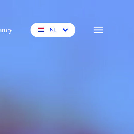
ancy
NL