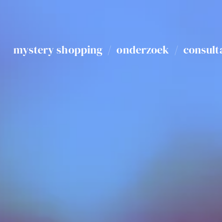
mystery shopping
/
onderzoek
/
consult