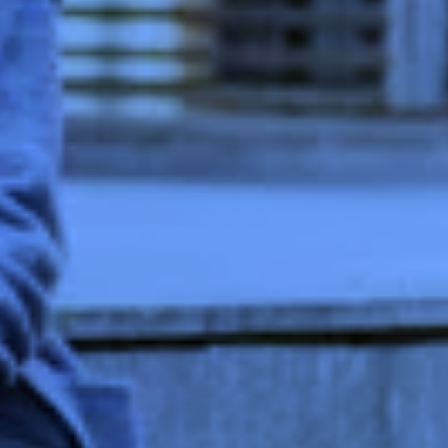
Zeer beperkt
Mininmaal nodig om content te kunnen tonen.
Beperkt
Voor website statistieken: om het gebruik van de
excap website te analyseren. We kunnen
bijvoorbeeld op basis van bezoekersstromen
achterhalen welke pagina’s populair zijn en
welke onderdelen in de website aangepast
moeten worden.
Standaard
Voor marketing doeleinden: om na te gaan of
wij de juiste doelgroep bereiken en hiermee
onze advertenties het gewenste resultaat
opleveren. We kunnen op basis van cookies
nagaan in hoeverre de advertenties relevant
waren voor onze websitebezoekers. Daarnaast
kunnen we rekening houden met welke