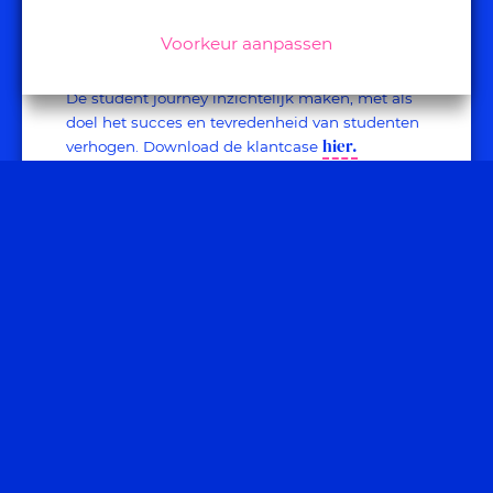
De student journey inzichtelijk maken, met als
doel het succes en tevredenheid van studenten
Voorkeur aanpassen
hier.
verhogen. Download de klantcase
research
Verbeter je customer experience & employee
experience met gedegen onderzoek om echt
impact te kunnen maken binnen jouw
organisatie.