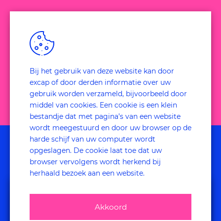
Meer weten?
neem nu contact op
Bij het gebruik van deze website kan door
excap of door derden informatie over uw
gebruik worden verzameld, bijvoorbeeld door
middel van cookies. Een cookie is een klein
bestandje dat met pagina’s van een website
wordt meegestuurd en door uw browser op de
case
harde schijf van uw computer wordt
opgeslagen. De cookie laat toe dat uw
Tevredenheid & succes
Download de
browser vervolgens wordt herkend bij
herhaald bezoek aan een website.
Klantcase
van studenten
verhogen
Hanzehogeschool
Akkoord